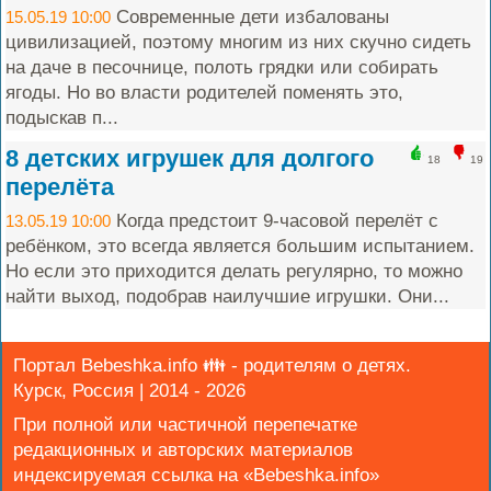
Современные дети избалованы
15.05.19 10:00
цивилизацией, поэтому многим из них скучно сидеть
на даче в песочнице, полоть грядки или собирать
ягоды. Но во власти родителей поменять это,
подыскав п...
8 детских игрушек для долгого
18
19
перелёта
Когда предстоит 9-часовой перелёт с
13.05.19 10:00
ребёнком, это всегда является большим испытанием.
Но если это приходится делать регулярно, то можно
найти выход, подобрав наилучшие игрушки. Они...
Портал Bebeshka.info 👪 - родителям о детях.
Курск, Россия | 2014 - 2026
При полной или частичной перепечатке
редакционных и авторских материалов
индексируемая ссылка на «Bebeshka.info»