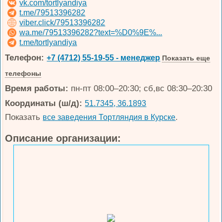
vk.com/tortlyandiya
t.me/79513396282
viber.click/79513396282
wa.me/79513396282?text=%D0%9E%...
t.me/tortlyandiya
Телефон:
+7 (4712) 55-19-55 - менеджер
Показать еще
телефоны
Время работы:
пн-пт 08:00–20:30; сб,вс 08:30–20:30
Координаты (ш/д):
51.7345, 36.1893
Показать
.
все заведения Тортляндия в Курске
Описание организации: