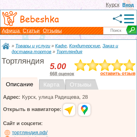
Курск
Вход
Bebeshka
Афиша
Статьи
Отзывы
»
Товары и услуги
»
Кафе
,
Кондитерские
,
Заказ и
доставка тортов
»
Тортляндия
Тортляндия
5.00
оставить отзыв
668 оценок
Описание
Карта
Отзывы
Адрес:
Курск
,
улица Радищева, 28
Открыть в навигаторе:
Сайт и соцсети:
тортляндия.рф/