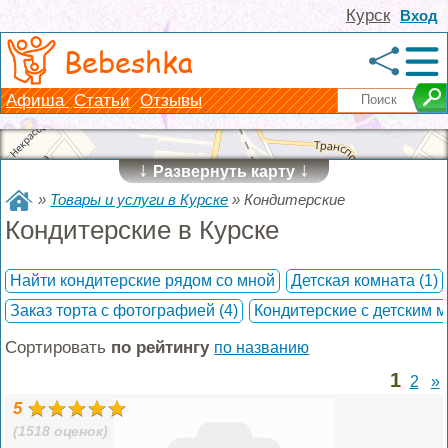
Курск
Вход
Bebeshka
Афиша
Статьи
Отзывы
↓
↓
Развернуть карту
»
Товары и услуги в Курске
»
Кондитерские
Кондитерские в Курске
Найти кондитерские рядом со мной
Детская комната
(1)
Заказ торта с фотографией
(4)
Кондитерские с детским 
Сортировать
по рейтингу
по названию
1
2
»
5
(1518 оценок)