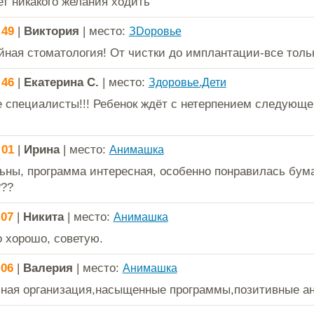
ет никакого желания ходить
:49
|
Виктория
| место:
ЗDоровье
ная стоматология! От чистки до имплантации-все тольк
:46
|
Екатерина С.
| место:
Здоровье.Дети
 специалисты!!! Ребенок ждёт с нетерпением следующе
!
:01
|
Ирина
| место:
Анимашка
ьны, программа интересная, особенно понравилась бум
???
:07
|
Никита
| место:
Анимашка
 хорошо, советую.
:06
|
Валерия
| место:
Анимашка
ная организация,насыщенные программы,позитивные а