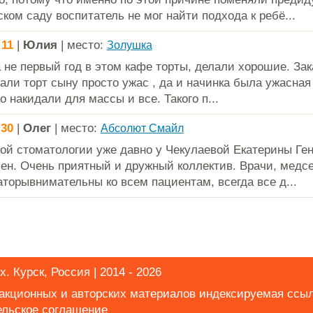
ком саду воспитатель не мог найти подхода к ребё...
:11
|
Юлия
| место:
Золушка
 не первый год в этом кафе торты, делали хорошие. Зак
лали торт сыну просто ужас , да и начинка была ужасная
о накидали для массы и все. Такого п...
:30
|
Олег
| место:
Абсолют Смайл
той стоматологии уже давно у Чекулаевой Екатерины Ге
ен. Очень приятный и дружный коллектив. Врачи, медс
торывнимательны ко всем пациентам, всегда все д...
. Курск, Россия | 2014 - 2026
дакционных и авторских материалов индексируемая ссы