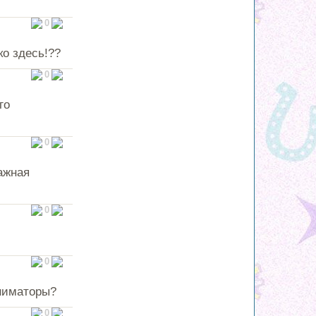
0
о здесь!??
0
го
0
ажная
0
0
ниматоры?
0