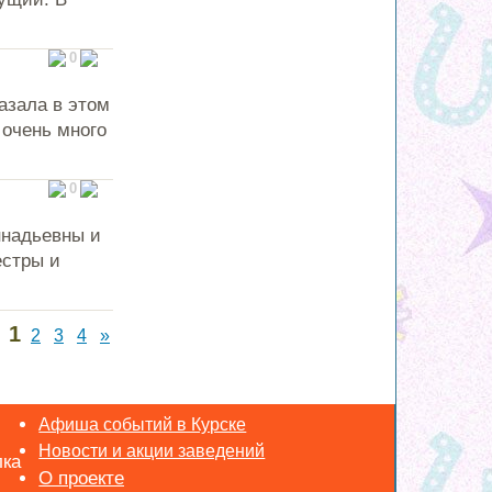
0
азала в этом
 очень много
0
ннадьевны и
естры и
1
2
3
4
»
Афиша событий в Курске
Новости и акции заведений
лка