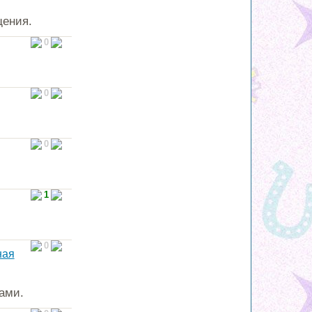
щения.
0
0
0
1
0
ная
ами.