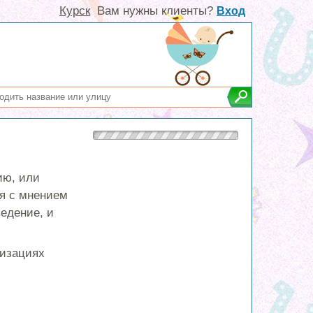
Курск
Вам нужны клиенты?
Вход
ию, или
ся с мнением
едение, и
низациях