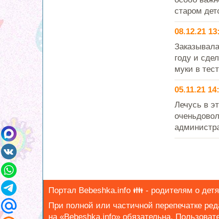
старом детс
08.12.21 13
Заказывала
году и сде
муки в тест
05.11.21 14
Лечусь в э
оченьдовол
администра
Портал Bebeshka.info 👪 - родителям о детях
При полной или частичной перепечатке ре
на «Bebeshka.info» обязательна.