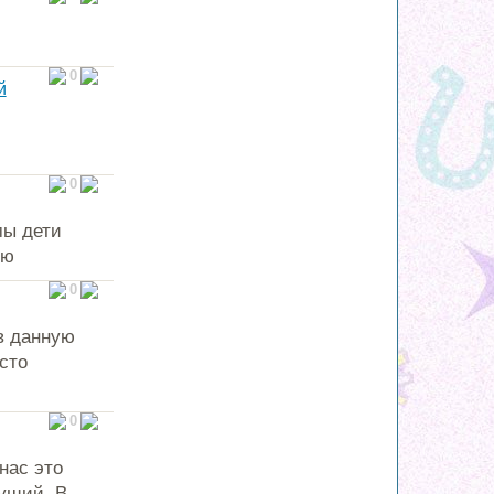
0
й
0
мы дети
ую
0
в данную
сто
0
нас это
ущий. В