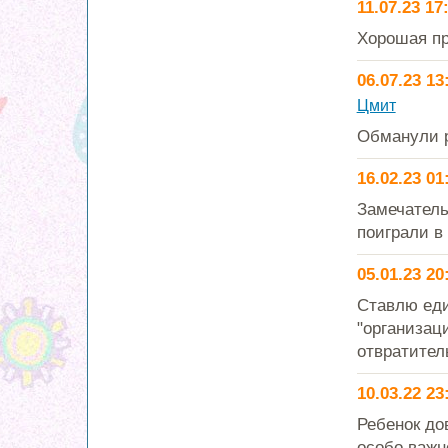
11.07.23 17
Хорошая пр
06.07.23 13
Цмит
Обманули р
16.02.23 01
Замечатель
поиграли в
05.01.23 20
Ставлю еди
"организац
отвратител
10.03.22 23
Ребенок до
особо важн