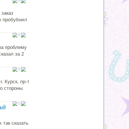
0
 заказ
к пробубнил
0
ла проблему
казал за 2
0
. Курск, пр-т
со стороны
0
ный
 так сказать