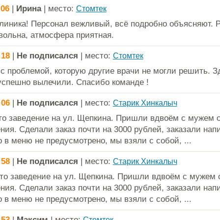
:06
|
Ирина
| место:
Стомтек
линика! Персонал вежливый, всё подробно объясняют. 
вольна, атмосфера приятная.
:18
|
Не подписался
| место:
Стомтек
с проблемой, которую другие врачи не могли решить. 
успешно вылечили. Спасибо команде !
:06
|
Не подписался
| место:
Старик Хинкалыч
то заведение на ул. Щепкина. Пришли вдвоём с мужем 
ния. Сделали заказ почти на 3000 рублей, заказали напи
о в меню не предусмотрено, мы взяли с собой, ...
:58
|
Не подписался
| место:
Старик Хинкалыч
то заведение на ул. Щепкина. Пришли вдвоём с мужем 
ния. Сделали заказ почти на 3000 рублей, заказали напи
о в меню не предусмотрено, мы взяли с собой, ...
:53
|
Максим
| место:
Стомтек