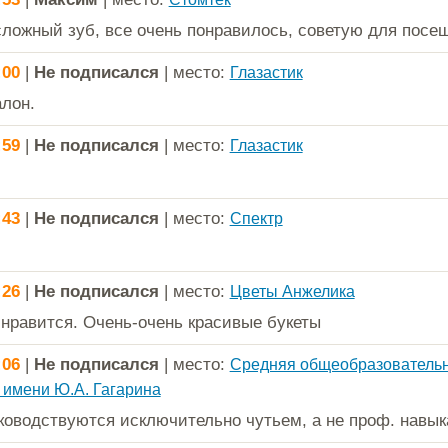
сложный зуб, все очень понравилось, советую для посе
:00
|
Не подписался
| место:
Глазастик
лон.
:59
|
Не подписался
| место:
Глазастик
:43
|
Не подписался
| место:
Спектр
:26
|
Не подписался
| место:
Цветы Анжелика
 нравится. Очень-очень красивые букеты
:06
|
Не подписался
| место:
Средняя общеобразователь
 имени Ю.А. Гагарина
ководствуются исключительно чутьем, а не проф. навык