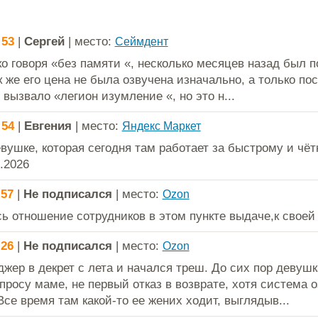
:53
|
Сергей
| место:
Сеймдент
ко говоря «без памяти «, несколько месяцев назад был 
к же его цена не была озвучена изначально, а только по
 вызвало «легион изумление «, но это н...
:54
|
Евгения
| место:
Яндекс Маркет
вушке, которая сегодня там работает за быстрому и чёт
.2026
:57
|
Не подписался
| место:
Ozon
ь отношение сотрудников в этом пункте выдаче,к своей 
:26
|
Не подписался
| место:
Ozon
жер в декрет с лета и начался треш. До сих пор девушк
просу маме, не первый отказ в возврате, хотя система о
Все время там какой-то ее жених ходит, выглядыв...