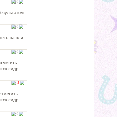
0
Результатом
0
Здесь нашли
0
отметить
ток сидр.
-2
отметить
ток сидр.
0