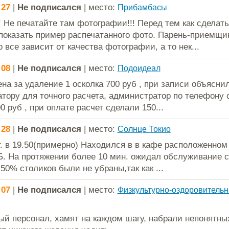
:27
|
Не подписался
| место:
Прибамбасы
 Не печатайте там фотографии!!! Перед тем как сделать
показать пример распечатанного фото. Парень-приемщи
о все зависит от качества фотографии, а то нек...
:08
|
Не подписался
| место:
Подоидеал
ена за удаление 1 осколка 700 руб , при записи объясни
тору для точного расчета, администратор по телефону с
0 руб , при оплате расчет сделали 150...
:28
|
Не подписался
| место:
Солнце Токио
г. в 19.50(примерно) Находился в в кафе расположенном г
Б. На протяжении более 10 мин. ожидал обслуживание 
50% столиков были не убраны,так как ...
:07
|
Не подписался
| место:
Физкультурно-оздоровитель
ый персонал, хамят на каждом шагу, набрали непонятных