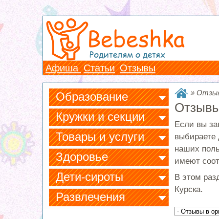
Bebeshka
Родителям о детях
Афиша
Статьи
Отзывы
»
Отзыв
Образование
Отзывы
Кружки и секции
Если вы за
Товары и услуги
выбираете 
наших поль
Здоровье
имеют соот
Дети-сироты
В этом раз
Курска.
Развлечения