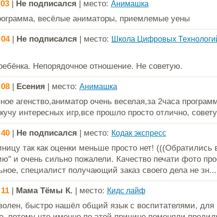
:03
|
Не подписался
| место:
Анимашка
ограмма, весёлые аниматоры, приемлемые уены
:04
|
Не подписался
| место:
Школа Цифровых Технологи
ебёнка. Непорядочное отношение. Не советую.
:08
|
Есения
| место:
Анимашка
ное агенство,аниматор очень веселая,за 2часа програм
 кучу интересных игр,все прошло просто отлично, совет
:40
|
Не подписался
| место:
Кодак экспресс
ницу так как оценки меньше просто нет! (((Обратились 
ию" и очень сильно пожалели. Качество печати фото про
ьное, специалист получающий заказ своего дела не зн...
:11
|
Мама Тёмы К.
| место:
Кидс лайф
волен, быстро нашёл общий язык с воспитателями, для 
о, потому что именно по этой причине поменяли предид