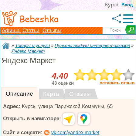
Курск
Вход
Bebeshka
Афиша
Статьи
Отзывы
»
Товары и услуги
»
Пункты выдачи интернет-заказов
»
Яндекс Маркет
Яндекс Маркет
4.40
оставить отзыв
43 оценки
Описание
Карта
Отзывы
Адрес:
Курск
,
улица Парижской Коммуны, 65
Открыть в навигаторе:
Сайт и соцсети:
vk.com/yandex.market