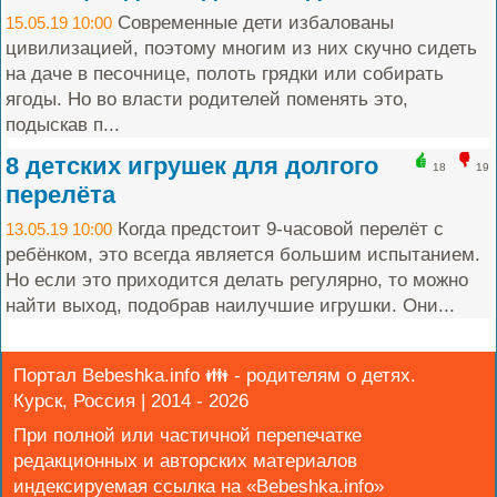
Современные дети избалованы
15.05.19 10:00
цивилизацией, поэтому многим из них скучно сидеть
на даче в песочнице, полоть грядки или собирать
ягоды. Но во власти родителей поменять это,
подыскав п...
8 детских игрушек для долгого
18
19
перелёта
Когда предстоит 9-часовой перелёт с
13.05.19 10:00
ребёнком, это всегда является большим испытанием.
Но если это приходится делать регулярно, то можно
найти выход, подобрав наилучшие игрушки. Они...
Портал Bebeshka.info 👪 - родителям о детях.
Курск, Россия | 2014 - 2026
При полной или частичной перепечатке
редакционных и авторских материалов
индексируемая ссылка на «Bebeshka.info»