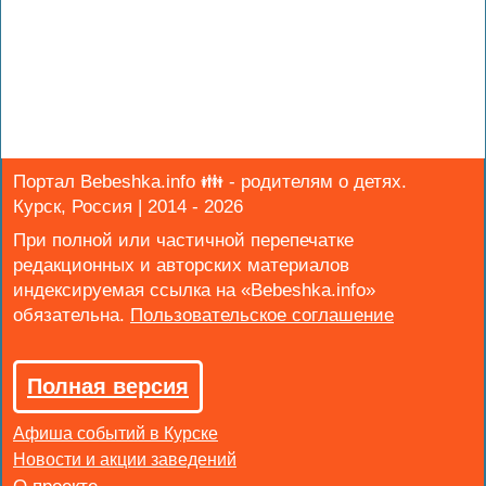
Портал Bebeshka.info 👪 - родителям о детях.
Курск, Россия | 2014 - 2026
При полной или частичной перепечатке
редакционных и авторских материалов
индексируемая ссылка на «Bebeshka.info»
обязательна.
Полная версия
Афиша событий в Курске
Новости и акции заведений