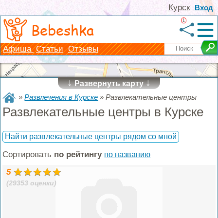
Курск
Вход
1
Bebeshka
Афиша
Статьи
Отзывы
↓
↓
Развернуть карту
»
Развлечения в Курске
»
Развлекательные центры
Развлекательные центры в Курске
Найти развлекательные центры рядом со мной
Сортировать
по рейтингу
по названию
5
(29353 оценки)