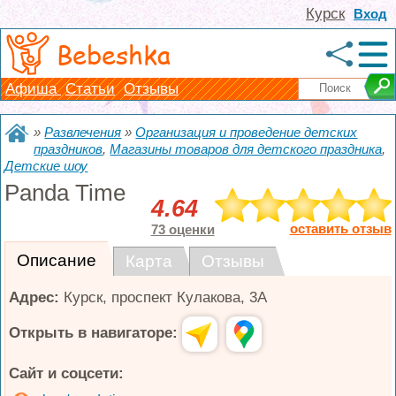
Курск
Вход
Bebeshka
Афиша
Статьи
Отзывы
»
Развлечения
»
Организация и проведение детских
праздников
,
Магазины товаров для детского праздника
,
Детские шоу
Panda Time
4.64
оставить отзыв
73 оценки
Описание
Карта
Отзывы
Адрес:
Курск
,
проспект Кулакова, 3А
Открыть в навигаторе:
Сайт и соцсети: