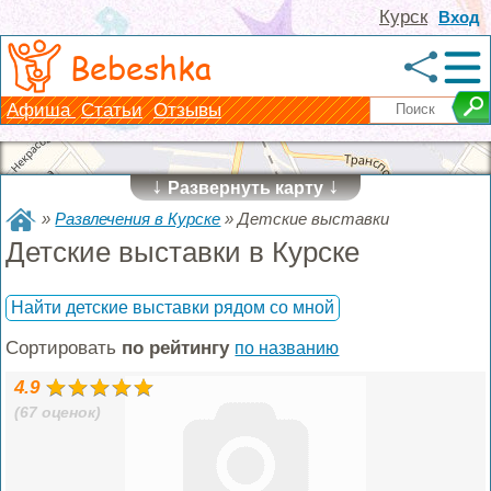
Курск
Вход
Bebeshka
Афиша
Статьи
Отзывы
↓
↓
Развернуть карту
»
Развлечения в Курске
»
Детские выставки
Детские выставки в Курске
Найти детские выставки рядом со мной
Сортировать
по рейтингу
по названию
4.9
(67 оценок)