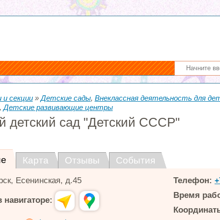
 и секции
»
Детские сады
,
Внеклассная деятельность для дет
,
Детские развивающие центры
й детский сад "Детский СССР"
ие
Карта
Отзывы
События
рск
,
Есенинская, д.45
Телефон:
+
Время раб
 навигаторе:
Координаты