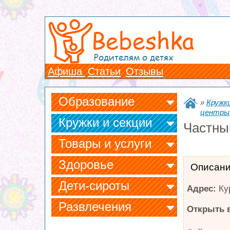
Bebeshka
Родителям о детях
Афиша
Статьи
Отзывы
Образование
»
Кружки
центры
Кружки и секции
Частны
Товары и услуги
Здоровье
Описан
Дети-сироты
Адрес:
Ку
Развлечения
Открыть в