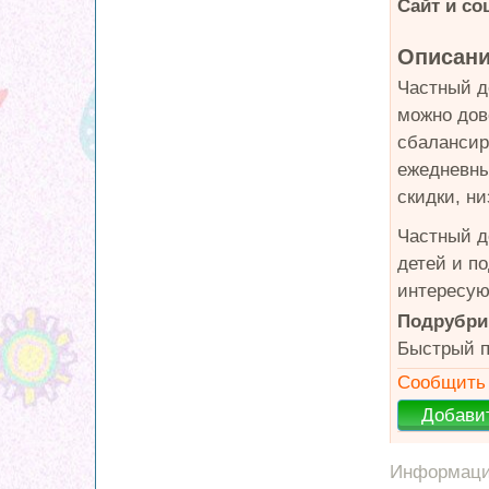
Сайт и со
Описани
Частный д
можно дов
сбалансиро
ежедневны
скидки, н
Частный д
детей и п
интересую
Подрубри
Быстрый п
Сообщить 
Информация