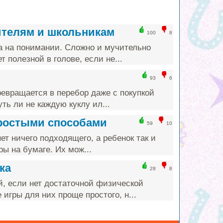
ителям и школьникам
100
8
а на понимании. Сложно и мучительно
т полезной в голове, если не...
93
6
ревращается в перебор даже с покупкой
ть ли не каждую куклу ил...
простыми способами
59
10
ет ничего подходящего, а ребенок так и
ы на бумаге. Их мож...
ка
28
8
й, если нет достаточной физической
игры для них проще простого, н...